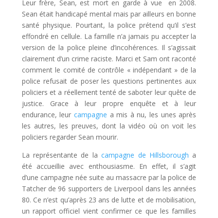
Leur frère, Sean, est mort en garde à vue en 2008.
Sean était handicapé mental mais par ailleurs en bonne
santé physique. Pourtant, la police prétend qu’il s’est
effondré en cellule. La famille n’a jamais pu accepter la
version de la police pleine d’incohérences. Il s’agissait
clairement d’un crime raciste. Marci et Sam ont raconté
comment le comité de contrôle « indépendant » de la
police refusait de poser les questions pertinentes aux
policiers et a réellement tenté de saboter leur quête de
justice. Grace à leur propre enquête et à leur
endurance, leur
campagne
a mis à nu, les unes après
les autres, les preuves, dont la vidéo où on voit les
policiers regarder Sean mourir.
La représentante de la
campagne de Hillsborough
a
été accueillie avec enthousiasme. En effet, il s’agit
d’une campagne née suite au massacre par la police de
Tatcher de 96 supporters de Liverpool dans les années
80. Ce n’est qu’après 23 ans de lutte et de mobilisation,
un rapport officiel vient confirmer ce que les familles