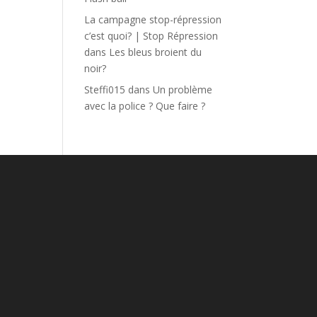
La campagne stop-répression
c’est quoi? | Stop Répression
dans
Les bleus broient du
noir?
Steffi015
dans
Un problème
avec la police ? Que faire ?