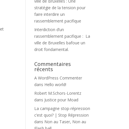
ville de Bruxelles : Une
stratégie de la tension pour
faire interdire un
rassemblement pacifique
 et
Interdiction d’un
rassemblement pacifique : La
ville de Bruxelles bafoue un
droit fondamental.
Commentaires
récents
A WordPress Commenter
dans
Hello world!
Robert M.Schors-Lorentz
dans
Justice pour Moad
La campagne stop-répression
c’est quoi? | Stop Répression
dans
Non au Taser, Non au
Flash ball