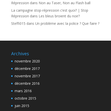
Répression
dans
Non au Taser, Non au Flash ball
La campagne stop-répression c’est quoi? | Stop
Répression
dans
Les bleus broient du noir?
Steffi015
dans
Un problème avec la police ? Que faire ?
Archives
novembre 2020
décembre 2017
novembre 2017
décembre 2016
mars 2016
octobre 2015
juin 2015